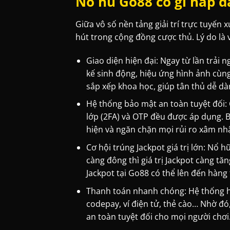
Nổ hũ Go88 có gì hấp d
Giữa vô số nền tảng giải trí trực tuyến x
hút trong cộng đồng cược thủ. Lý do là v
Giao diện hiện đại: Ngay từ lần trải 
kế sinh động, hiệu ứng hình ảnh cùn
sắp xếp khoa học, giúp tân thủ dễ dà
Hệ thống bảo mật an toàn tuyệt đối: 
lớp (2FA) và OTP đều được áp dụng. B
hiện và ngăn chặn mọi rủi ro xâm nhậ
Cơ hội trúng Jackpot giá trị lớn: Nổ 
càng đông thì giá trị Jackpot càng tă
Jackpot tại Go88 có thể lên đến hàng
Thanh toán nhanh chóng: Hệ thống hỗ
codepay, ví điện tử, thẻ cào… Nhờ đó
an toàn tuyệt đối cho mọi người chơi