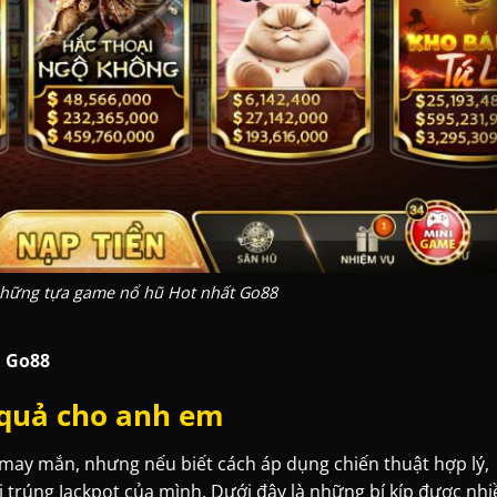
hững tựa game nổ hũ Hot nhất Go88
 Go88
 quả cho anh em
 may mắn, nhưng nếu biết cách áp dụng chiến thuật hợp lý,
 trúng Jackpot của mình. Dưới đây là những bí kíp được nhi