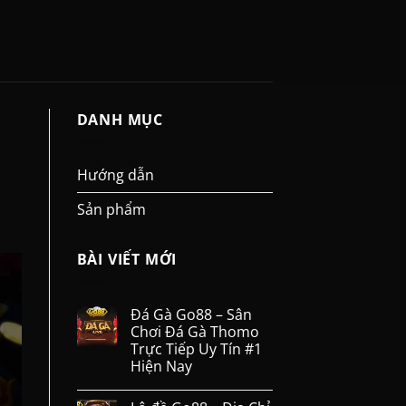
DANH MỤC
Hướng dẫn
Sản phẩm
BÀI VIẾT MỚI
Đá Gà Go88 – Sân
Chơi Đá Gà Thomo
Trực Tiếp Uy Tín #1
Hiện Nay
Không
có