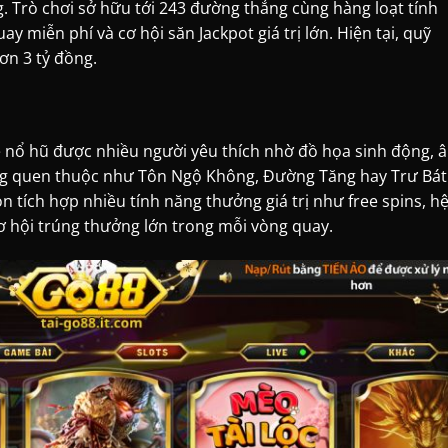
. Trò chơi sở hữu tới 243 đường thắng cùng hàng loạt tính
y miễn phí và cơ hội săn Jackpot giá trị lớn. Hiện tại, quỹ
n 3 tỷ đồng.
 nổ hũ được nhiều người yêu thích nhờ đồ họa sinh động, 
ng quen thuộc như Tôn Ngộ Không, Đường Tăng hay Trư Bát
n tích hợp nhiều tính năng thưởng giá trị như free spins, h
cơ hội trúng thưởng lớn trong mỗi vòng quay.