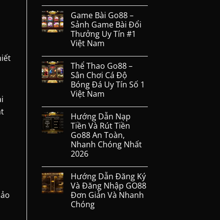
Không
–
Tế
có
Quay
Game Bài Go88 –
bình
Slot
luận
Sảnh Game Bài Đổi
Đổi
ở
Thưởng,
Thưởng Uy Tín #1
Bắn
Săn
Việt Nam
Cá
Nohu
Go88
Jackpot
Không
–
Cực
iết
có
Game
Khủng
Thể Thao Go88 –
bình
Bắn
luận
Sân Chơi Cá Độ
Cá
ở
Đổi
Bóng Đá Uy Tín Số 1
Game
Thưởng
Việt Nam
Bài
Online
i
Go88
Uy
Không
–
Tín
át
có
Sảnh
#1
Hướng Dẫn Nạp
bình
Game
Việt
luận
Tiền Và Rút Tiền
Bài
Nam
ở
Đổi
Go88 An Toàn,
Thể
Thưởng
Nhanh Chóng Nhất
Thao
Uy
Go88
Tín
2026
–
#1
Sân
Việt
Không
Chơi
Nam
có
Hướng Dẫn Đăng Ký
Cá
bình
Độ
luận
Và Đăng Nhập GO88
Bóng
ở
bảo
Đơn Giản Và Nhanh
Đá
Hướng
Uy
Chóng
Dẫn
Tín
Nạp
Số
Không
Tiền
1