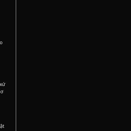
ảo
 xứ
cơ
ật