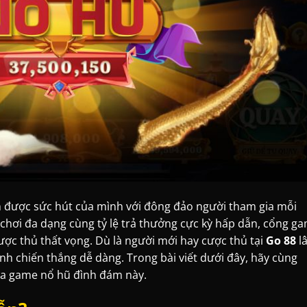
 được sức hút của mình với đông đảo người tham gia mỗi
 chơi đa dạng cùng tỷ lệ trả thưởng cực kỳ hấp dẫn, cổng g
c thủ thất vọng. Dù là người mới hay cược thủ tại
Go 88
l
nh chiến thắng dễ dàng. Trong bài viết dưới đây, hãy cùng
tựa game nổ hũ đình đám này.