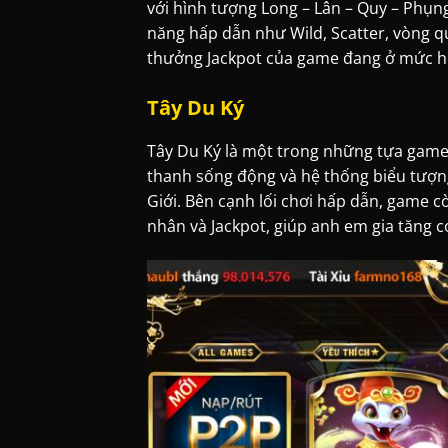
với hình tượng Long – Lân – Quy – Phụng
năng hấp dẫn như Wild, Scatter, vòng qua
thưởng Jackpot của game đang ở mức hơ
Tây Du Ký
Tây Du Ký là một trong những tựa game
thanh sống động và hệ thống biểu tượ
Giới. Bên cạnh lối chơi hấp dẫn, game cò
nhân và Jackpot, giúp anh em gia tăng 