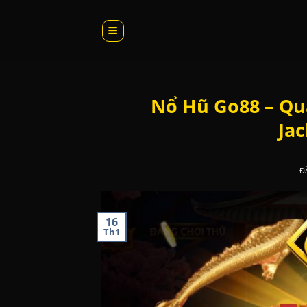
Bỏ
qua
nội
dung
Nổ Hũ Go88 – Qu
Ja
Đ
16
Th1