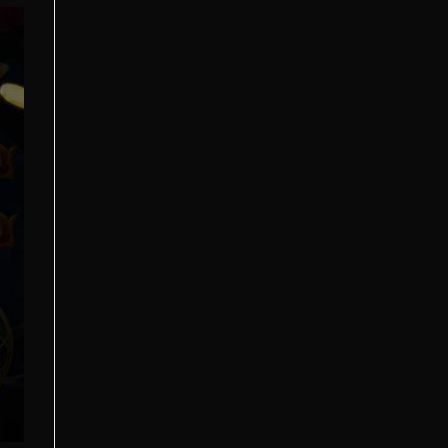
có
Và
Việt
bình
Rút
Nam
luận
Tiền
ở
Go88
Hướng
An
Dẫn
Toàn,
Đăng
Nhanh
Ký
Chóng
Và
Nhất
Đăng
2026
Nhập
GO88
Đơn
Giản
Và
Nhanh
Chóng