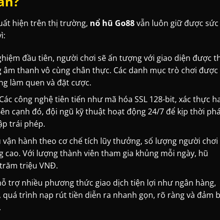
ẫn?
uất hiện trên thị trường,
nổ hũ Go88
vẫn luôn giữ được sức
ì:
nghiệm đầu tiên, người chơi sẽ ấn tượng với giao diện được th
g âm thanh vô cùng chân thực. Các danh mục trò chơi được
ng làm quen và đặt cược.
Các công nghệ tiên tiến như mã hóa SSL 128-bit, xác thực ha
ên cạnh đó, đội ngũ kỹ thuật hoạt động 24/7 để kịp thời ph
p trái phép.
hũ vận hành theo cơ chế tích lũy thưởng, số lượng người chơi
ng cao. Với lượng thành viên tham gia khủng mỗi ngày, hũ
 trăm triệu VNĐ.
 trợ nhiều phương thức giao dịch tiện lợi như ngân hàng,
, quá trình nạp rút tiền diễn ra nhanh gọn, rõ ràng và đảm 
.