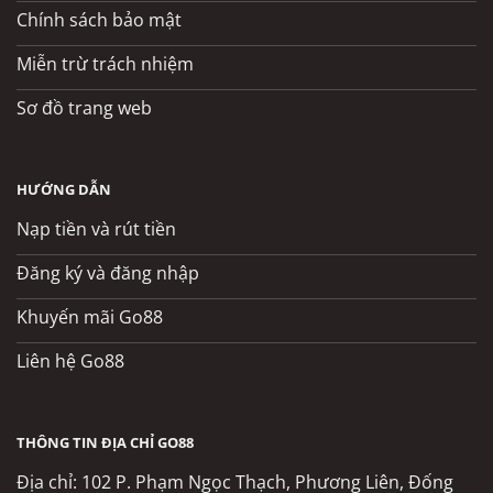
Cổng game Go88 chính thức Go88 được đánh giá
Chính sách bảo mật
cao nhờ tỷ lệ trả thưởng cạnh tranh hàng đầu thị
Miễn trừ trách nhiệm
trường. Từ cá cược thể thao, casino trực tuyến cho
đến slot game, người chơi đều có cơ hội nhận về
Sơ đồ trang web
phần thưởng giá trị lớn. Đặc biệt, nhiều trò chơi
Slots có mức thưởng lên đến trăm triệu VNĐ.
HƯỚNG DẪN
Nhiều chương trình khuyến mãi
Nạp tiền và rút tiền
Cổng game Go88 thường xuyên tung ra các chương
Đăng ký và đăng nhập
trình ưu đãi dành cho cả người chơi mới lẫn thành
viên lâu năm như: thưởng chào mừng, hoàn trả
Khuyến mãi Go88
cược, sự kiện thưởng theo ngày lễ và giải đấu lớn.
Toàn bộ khuyến mãi tại Go88 đều được công khai
Liên hệ Go88
minh bạch về thể lệ, thời gian áp dụng và giá trị
thưởng.
THÔNG TIN ĐỊA CHỈ GO88
Giao dịch nhanh chóng
Địa chỉ: 102 P. Phạm Ngọc Thạch, Phương Liên, Đống