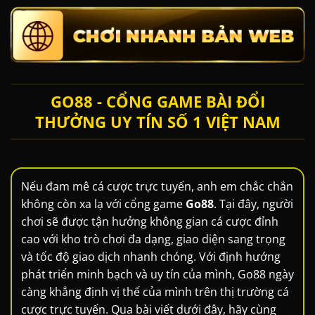
GO88 - CỔNG GAME BÀI ĐỔI
THƯỞNG UY TÍN SỐ 1 VIỆT NAM
Nếu đam mê cá cược trực tuyến, anh em chắc chắn
không còn xa lạ với cổng game
Go88
. Tại đây, người
chơi sẽ được tận hưởng không gian cá cược đỉnh
cao với kho trò chơi đa dạng, giao diện sang trọng
và tốc độ giao dịch nhanh chóng. Với định hướng
phát triển minh bạch và uy tín của mình, Go88 ngày
càng khẳng định vị thế của mình trên thị trường cá
cược trực tuyến. Qua bài viết dưới đây, hãy cùng