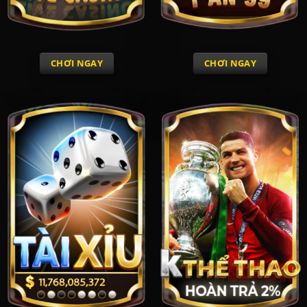
CHƠI NGAY
CHƠI NGAY